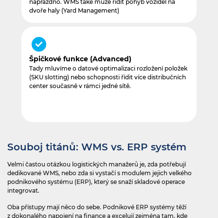
naprázdno. WMS také může řídit pohyb vozidel na
dvoře haly (Yard Management)
Špičkové funkce (Advanced)
Tady mluvíme o datové optimalizaci rozložení položek
(SKU slotting) nebo schopnosti řídit více distribučních
center současně v rámci jedné sítě.
Souboj titánů: WMS vs. ERP systém
Velmi častou otázkou logistických manažerů je, zda potřebují
dedikované WMS, nebo zda si vystačí s modulem jejich velkého
podnikového systému (ERP), který se snaží skladové operace
integrovat.
Oba přístupy mají něco do sebe. Podnikové ERP systémy těží
z dokonalého napojení na finance a excelují zejména tam, kde