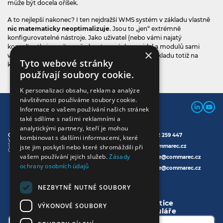
může být docela oříšek.
A to nejlepší nakonec? I ten nejdražší WMS systém v základu vlastně
nic matematicky neoptimalizuje
. Jsou to „jen“ extrémně
konfigurovatelné nástroje. Jako uživatel (nebo vámi najatý
konzultant) si musíte z přednastavených pravidel a modulů sami
×
vybrat logiku, kterou se bude sklad řídit. Mozkem skladu totiž na
Tyto webové stránky
konci dne není kód, ale správně nastavený proces.
používají soubory cookie.
K personalizaci obsahu, reklam a analýze
návštěvnosti používáme soubory cookie.
Informace o vašem používání našich stránek
také sdílíme s našimi reklamními a
analytickými partnery, kteří je mohou
Commarec s.r.o.
Telefon:
+420 702 259 447
kombinovat s dalšími informacemi, které
Varšavská 715/36
120 00 Praha 2
E-mail:
info@commarec.cz
jste jim poskytli nebo které shromáždili při
Česká republika
vašem používání jejich služeb.
Zásady
Faktury:
fakturace@commarec.cz
ochrany osobních údajů
Vedení:
executive@commarec.cz
NAPIŠTE NÁM
NEZBYTNĚ NUTNÉ SOUBORY
Vaše cesta k efektivnější logistice
VÝKONOVÉ SOUBORY
začne odesláním tohoto formuláře