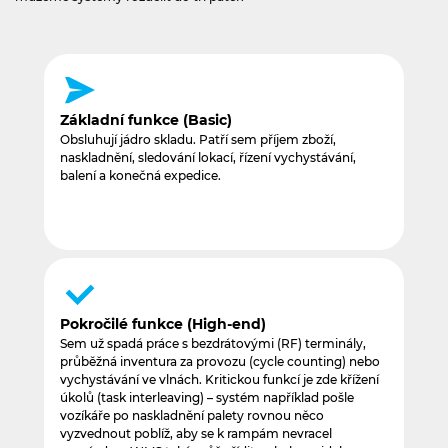
Základní funkce (Basic)
Obsluhují jádro skladu. Patří sem příjem zboží,
naskladnění, sledování lokací, řízení vychystávání,
balení a konečná expedice.
Pokročilé funkce (High‍-‍end)
Sem už spadá práce s bezdrátovými (RF) terminály,
průběžná inventura za provozu (cycle counting) nebo
vychystávání ve vlnách. Kritickou funkcí je zde křížení
úkolů (task interleaving) – systém například pošle
vozíkáře po naskladnění palety rovnou něco
vyzvednout poblíž, aby se k rampám nevracel