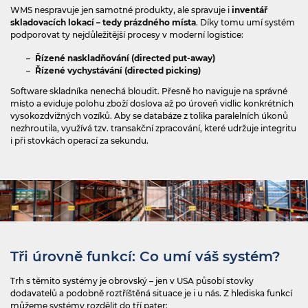
WMS nespravuje jen samotné produkty, ale spravuje i
inventář
skladovacích lokací – tedy prázdného místa
. Díky tomu umí systém
podporovat ty nejdůležitější procesy v moderní logistice:
Řízené naskladňování (directed put‍-‍away)
Řízené vychystávání (directed picking)
Software skladníka nenechá bloudit. Přesně ho naviguje na správné
místo a eviduje polohu zboží doslova až po úroveň vidlic konkrétních
vysokozdvižných vozíků. Aby se databáze z tolika paralelních úkonů
nezhroutila, využívá tzv. transakční zpracování, které udržuje integritu
i při stovkách operací za sekundu.
Tři úrovně funkcí: Co umí váš systém?
Trh s těmito systémy je obrovský – jen v USA působí stovky
dodavatelů a podobně roztříštěná situace je i u nás. Z hlediska funkcí
můžeme systémy rozdělit do tří pater: