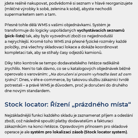
jdete reálně nakupovat, podvědomě si seznam v hlavě reorganizujete
(mléčné výrobky k sobě, zelenina k sobě), abyste nechodili
supermarketem sem a tam.
Přesně tohle dělá WMS s vašimi objednávkami. Systém je
transformuje do logicky uspořádaných
vychystávacích seznamů
(pick‍-‍lists)
tak, aby bylo vyzvednutí zboží co nejjednodušší
a nejrychlejší. Kromě toho WMS zná přesné fyzické rozměry každé
položky, zná všechny skladovací lokace a dokáže koordinovat
kompletaci tak, aby se stíhaly časy odjezdů kamionů.
Díky této kontrole se tempo dodavatelského řetězce radikálně
zrychlilo. Není to tak dávno, co se u katalogových objednávek běžně
operovalo s varováním:
„Na doručení si prosím vyhraďte šest až osm
týdnů“
. Dnes, v éře e‍-‍commerce, by takovou službu zákazníci tvrdě
potrestali – a právě WMS je důvodem, proč je doručení do druhého
dne novým standardem.
Stock locator: Řízení „prázdného místa“
Nejzákladnější funkcí každého skladu je zaznamenat příjem a odeslání
zboží, což následně spouští platby dodavatelům a fakturaci
zákazníkům na konci řetězce. Opravdovým přínosem pro skladové
operace je ale
systém pro lokalizaci zásob (Stock locator system)
.