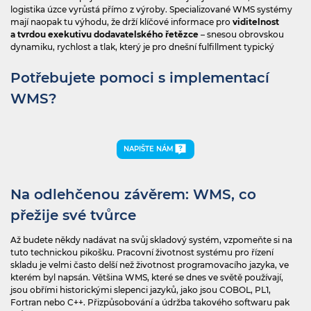
logistika úzce vyrůstá přímo z výroby. Specializované WMS systémy
mají naopak tu výhodu, že drží klíčové informace pro
viditelnost
a tvrdou exekutivu dodavatelského řetězce
– snesou obrovskou
dynamiku, rychlost a tlak, který je pro dnešní fulfillment typický
Potřebujete pomoci s implementací
WMS?
NAPIŠTE NÁM
Na odlehčenou závěrem: WMS, co
přežije své tvůrce
Až budete někdy nadávat na svůj skladový systém, vzpomeňte si na
tuto technickou pikošku. Pracovní životnost systému pro řízení
skladu je velmi často delší než životnost programovacího jazyka, ve
kterém byl napsán. Většina WMS, které se dnes ve světě používají,
jsou obřími historickými slepenci jazyků, jako jsou COBOL, PL1,
Fortran nebo C++. Přizpůsobování a údržba takového softwaru pak