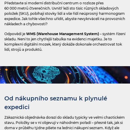
Představte si moderní distribuční centrum o rozloze přes
60 000 metrů čtverečních. Uvnitř leží sto tisíc různých skladových
položek (SKU), pobíhají stovky lidí a vše řídí neúprosný harmonogram
expedice. Jak tohle všechno uřídit, abyste nevykrváceli na provozních
nákladech a chybovosti?
Odpovědí je
WMS (Warehouse Management System)
– systém řízení
skladu. Není to jen chytřejší tabulka na evidenci majetku. Je to
komplexní digitální mozek, který dokáže dokonale orchestrovat tok
lidí, strojů a produktů.
Od nákupního seznamu k plynulé
expedici
Zákaznická objednávka dorazí do skladu typicky ve velmi chaotickém
stavu. Položky se v ní objevují v náhodném pořadí – přesně tak, jak si
doma v průběhu týdne píšete na lednici nákupní seznam. Když ale