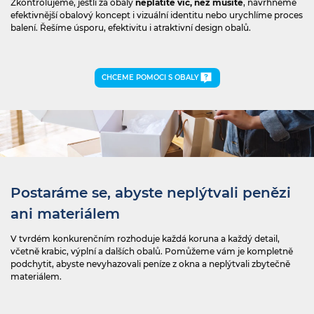
Zkontrolujeme, jestli za obaly
neplatíte víc, než musíte
, navrhneme
efektivnější obalový koncept i vizuální identitu nebo urychlíme proces
balení. Řešíme úsporu, efektivitu i atraktivní design obalů.
CHCEME POMOCI S OBALY
Postaráme se, abyste neplýtvali penězi
ani materiálem
V tvrdém konkurenčním rozhoduje každá koruna a každý detail,
včetně krabic, výplní a dalších obalů. Pomůžeme vám je kompletně
podchytit, abyste nevyhazovali peníze z okna a neplýtvali zbytečně
materiálem.