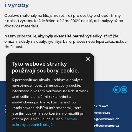
i výroby
Obalové materiály na klíč jsme řešili už pro desítky e‍-‍shopů i firmy
z oblasti výroby. Každé řešení děláme 100% na klíč, od analýzy až po
dodávku materiálu.
Naším prioritou je,
aby byly okamžitě patrné výsledky
, ať už jde
o nižší náklady na obaly, rychlejší balicí proces nebo lepší zákaznickou
zkušenost.
×
Tyto webové stránky
POSLAT POPTÁVKU
používají soubory cookie.
K personalizaci obsahu, reklam a analýze
návštěvnosti používáme soubory cookie.
Informace o vašem používání našich stránek
také sdílíme s našimi reklamními a
analytickými partnery, kteří je mohou
Commarec s.r.o.
Telefon:
+420 702 259 447
kombinovat s dalšími informacemi, které
Varšavská 715/36
120 00 Praha 2
E-mail:
info@commarec.cz
jste jim poskytli nebo které shromáždili při
Česká republika
vašem používání jejich služeb.
Zásady
Faktury:
fakturace@commarec.cz
ochrany osobních údajů
Vedení:
executive@commarec.cz