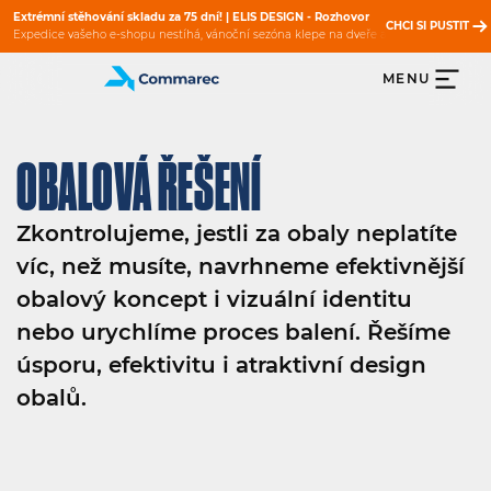
Extrémní stěhování skladu za 75 dní! | ELIS DESIGN - Rozhovor
CHCI SI PUSTIT
Expedice vašeho e‍-‍shopu nestíhá, vánoční sezóna klepe na dveře a vy musíte komplet
Case study z Růžového Slona
MENU
TO CHCI VIDĚT
V unikátním videu 👉Přestavba skladu za provozu👈 vás vezmeme přímo do centra dění
Jak vybrat regály a vozíky?
ČÍST BLOG
Zjistěte, jak správně vybrat.
OBALOVÁ ŘEŠENÍ
Balicí materiál pro e‍-‍shopy.
ČÍST ČLÁNEK
Zjistěte, jak odhalit skryté náklady
Extrémní stěhování skladu za 75 dní! | ELIS DESIGN - Rozhovor
Zkontrolujeme, jestli za obaly neplatíte
CHCI SI PUSTIT
Expedice vašeho e‍-‍shopu nestíhá, vánoční sezóna klepe na dveře a vy musíte komplet
víc, než musíte, navrhneme efektivnější
obalový koncept i vizuální identitu
nebo urychlíme proces balení. Řešíme
úsporu, efektivitu i atraktivní design
obalů.