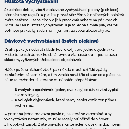
Hustota vychystávání
Skladníci odebírají zboží z takzvané vychystávací plochy (pick face) —
přední strany regálů. A platí tu prostá věc: čím víc oblíbených položek
máte natěsno u sebe, tím víc jich pracovník nabere na pár krocích.
Tomu se říká hustota vychystávání a je to jedna z mála pák, kterou
pohnete prakticky zadarmo — jen tím, že zboží uložíte chytře.
Dávkové vychystávání (batch picking)
Druhá páka je nedávat skladníkovi úkol jít pro jednu objednávku.
Místo toho jich do vozíku sbírá rovnou víc najednou — jedna trasa
skladem, vyřízených třeba deset objednávek.
Háček je, že smíchané zboží pak někdo musí roztřídit zpátky
konkrétním zákazníkům, a tím vzniká nová třídicí stanice a práce na
ní. Je to rozhodnutí, které se musí pořád přepočítávat:
U malých objednávek
(jeden, dva kusy) se dávkování vyplatí
skoro vždycky.
U velkých objednávek
, které samy naplní vozík, ten přínos
rychle mizí.
A pozor na jedno provozní pravidlo, na které se zapomíná. Aby
vychystávání nezamrzlo, musí se regály průběžně doplňovat
z hlubokých zásob. Zlaté pravidlo říká, že jeden člověk na doplňování