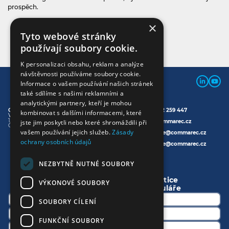
prospěch.
×
Tyto webové stránky
OZVĚTE SE NÁM
používají soubory cookie.
K personalizaci obsahu, reklam a analýze
návštěvnosti používáme soubory cookie.
Informace o vašem používání našich stránek
také sdílíme s našimi reklamními a
analytickými partnery, kteří je mohou
Commarec s.r.o.
Telefon:
+420 702 259 447
kombinovat s dalšími informacemi, které
Varšavská 715/36
120 00 Praha 2
E-mail:
info@commarec.cz
jste jim poskytli nebo které shromáždili při
Česká republika
vašem používání jejich služeb.
Zásady
Faktury:
fakturace@commarec.cz
ochrany osobních údajů
Vedení:
executive@commarec.cz
NAPIŠTE NÁM
NEZBYTNĚ NUTNÉ SOUBORY
Vaše cesta k efektivnější logistice
VÝKONOVÉ SOUBORY
začne odesláním tohoto formuláře
SOUBORY CÍLENÍ
FUNKČNÍ SOUBORY