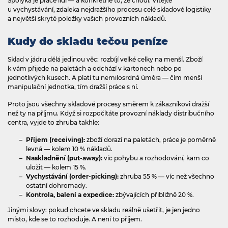
Spolyká je práce lidí — a konkrétně to, že chodí. Vítejte
u vychystávání, zdaleka nejdražšího procesu celé skladové logistiky
a největší skryté položky vašich provozních nákladů.
Kudy do skladu tečou peníze
Sklad v jádru dělá jedinou věc: rozbíjí velké celky na menší. Zboží
k vám přijede na paletách a odchází v kartonech nebo po
jednotlivých kusech. A platí tu nemilosrdná úměra — čím menší
manipulační jednotka, tím dražší práce s ní.
Proto jsou všechny skladové procesy směrem k zákazníkovi dražší
než ty na příjmu. Když si rozpočítáte provozní náklady distribučního
centra, vyjde to zhruba takhle:
Příjem (receiving):
zboží dorazí na paletách, práce je poměrně
levná — kolem 10 % nákladů.
Naskladnění (put‍-‍away):
víc pohybu a rozhodování, kam co
uložit — kolem 15 %.
Vychystávání (order‍-‍picking):
zhruba 55 % — víc než všechno
ostatní dohromady.
Kontrola, balení a expedice:
zbývajících přibližně 20 %.
Jinými slovy: pokud chcete ve skladu reálně ušetřit, je jen jedno
místo, kde se to rozhoduje. A není to příjem.