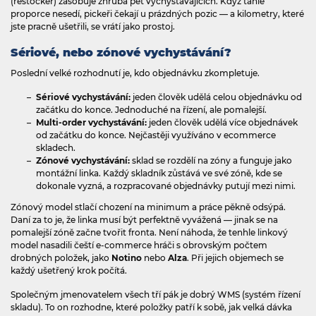
(restocker) zásobuje zhruba pět vychystávajících. Když tahle
proporce nesedí, pickeři čekají u prázdných pozic — a kilometry, které
jste pracně ušetřili, se vrátí jako prostoj.
Sériové, nebo zónové vychystávání?
Poslední velké rozhodnutí je, kdo objednávku zkompletuje.
Sériové vychystávání:
jeden člověk udělá celou objednávku od
začátku do konce. Jednoduché na řízení, ale pomalejší.
Multi‍-‍order vychystávání:
jeden člověk udělá více objednávek
od začátku do konce. Nejčastěji využíváno v ecommerce
skladech.
Zónové vychystávání:
sklad se rozdělí na zóny a funguje jako
montážní linka. Každý skladník zůstává ve své zóně, kde se
dokonale vyzná, a rozpracované objednávky putují mezi nimi.
Zónový model stlačí chození na minimum a práce pěkně odsýpá.
Daní za to je, že linka musí být perfektně vyvážená — jinak se na
pomalejší zóně začne tvořit fronta. Není náhoda, že tenhle linkový
model nasadili čeští e‍-‍commerce hráči s obrovským počtem
drobných položek, jako
Notino
nebo
Alza
. Při jejich objemech se
každý ušetřený krok počítá.
Společným jmenovatelem všech tří pák je dobrý WMS (systém řízení
skladu). To on rozhodne, které položky patří k sobě, jak velká dávka