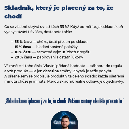
Skladník, který je placený za to, že
chodí
Co se vlastně skrývá uvnitř těch 55 %? Když odměříte, jak skladník při
vychystávání tráví čas, dostanete tohle:
55 % času
— chůze, čistě přesun po skladu
15 % času
— hledání správné položky
10 % času
— samotné vyjmutí zboží z regálu
20 % času
— papírování a ostatní úkony
Všimněte si toho čísla. Vlastní přidaná hodnota — sáhnout do regálu
a vzít produkt — je jen
desetina
směny. Zbytek je režie pohybu.
A přesně sem se propisuje produktivita celého skladu: každá ušetřená
minuta chůze je minuta, kterou skladník reálně odbavuje objednávky.
Skladník není placený za to, že chodí. Většinu směny ale dělá přesně to.