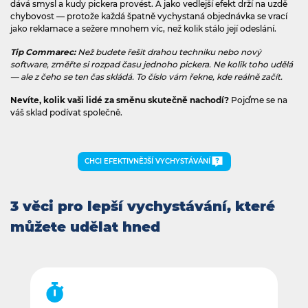
dává smysl a kudy pickera provést. A jako vedlejší efekt drží na uzdě
chybovost — protože každá špatně vychystaná objednávka se vrací
jako reklamace a sežere mnohem víc, než kolik stálo její odeslání.
Tip Commarec:
Než budete řešit drahou techniku nebo nový
software, změřte si rozpad času jednoho pickera. Ne kolik toho udělá
— ale z čeho se ten čas skládá. To číslo vám řekne, kde reálně začít.
Nevíte, kolik vaši lidé za směnu skutečně nachodí?
Pojďme se na
váš sklad podívat společně.
CHCI EFEKTIVNĚJŠÍ VYCHYSTÁVÁNÍ
3 věci pro lepší vychystávání, které
můžete udělat hned