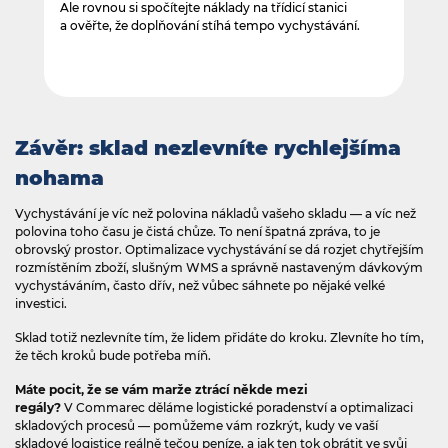
Ale rovnou si spočítejte náklady na třídicí stanici
a ověřte, že doplňování stíhá tempo vychystávání.
Závěr: sklad nezlevníte rychlejšíma
nohama
Vychystávání je víc než polovina nákladů vašeho skladu — a víc než
polovina toho času je čistá chůze. To není špatná zpráva, to je
obrovský prostor. Optimalizace vychystávání se dá rozjet chytřejším
rozmístěním zboží, slušným WMS a správně nastaveným dávkovým
vychystáváním, často dřív, než vůbec sáhnete po nějaké velké
investici.
Sklad totiž nezlevníte tím, že lidem přidáte do kroku. Zlevníte ho tím,
že těch kroků bude potřeba míň.
Máte pocit, že se vám marže ztrácí někde mezi
regály?
V Commarec děláme logistické poradenství a optimalizaci
skladových procesů — pomůžeme vám rozkrýt, kudy ve vaší
skladové logistice reálně tečou peníze, a jak ten tok obrátit ve svůj